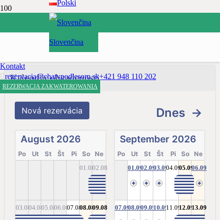
Polski
Wybór miejsca zakwaterowania:
DOMEK 1
Slovenčina
DOMEK 2
DOMEK 3
Kontakt
rezervacia@chatypodlesom.sk
Kalendár obsadenosti
+421 948 110 202
REZERWACJA ZAKWATEROWANIA
Nová rezervácia
Dnes
→
August
2026
September
2026
Po
Ut
St
Št
Pi
So
Ne
Po
Ut
St
Št
Pi
So
Ne
01.08
02.08
01.09
02.09
03.09
04.09
05.09
06.09
03.08
04.08
05.08
06.08
07.08
08.08
09.08
07.09
08.09
09.09
10.09
11.09
12.09
13.09