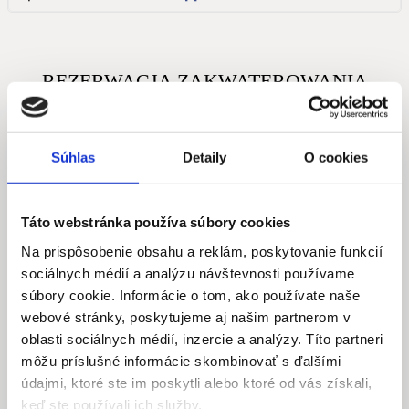
REZERWACJA ZAKWATEROWANIA
Jesteś zainteresowany zakwaterowaniem? Nie
wahaj się z nami skontaktować!
Súhlas
Detaily
O cookies
Táto webstránka používa súbory cookies
Na prispôsobenie obsahu a reklám, poskytovanie funkcií
sociálnych médií a analýzu návštevnosti používame
súbory cookie. Informácie o tom, ako používate naše
webové stránky, poskytujeme aj našim partnerom v
oblasti sociálnych médií, inzercie a analýzy. Títo partneri
môžu príslušné informácie skombinovať s ďalšími
údajmi, ktoré ste im poskytli alebo ktoré od vás získali,
keď ste používali ich služby.