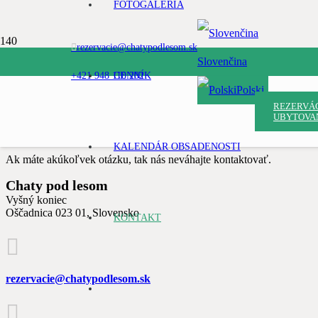
FOTOGALÉRIA
rezervacie@chatypodlesom.sk
Slovenčina
+421 948 110 202
CENNÍK
Polski
REZERVÁ
KONTAKTUJTE NÁS
UBYTOVA
KALENDÁR OBSADENOSTI
Ak máte akúkoľvek otázku, tak nás neváhajte kontaktovať.
Chaty pod lesom
Vyšný koniec
Oščadnica 023 01, Slovensko
KONTAKT
rezervacie@chatypodlesom.sk