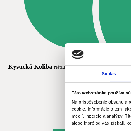
Kysucká Koliba
reštaurácia, biliard, bowling 850 m, 10 m
Súhlas
Táto webstránka používa sú
Na prispôsobenie obsahu a r
cookie. Informácie o tom, ak
médií, inzercie a analýzy. Tí
alebo ktoré od vás získali, ke