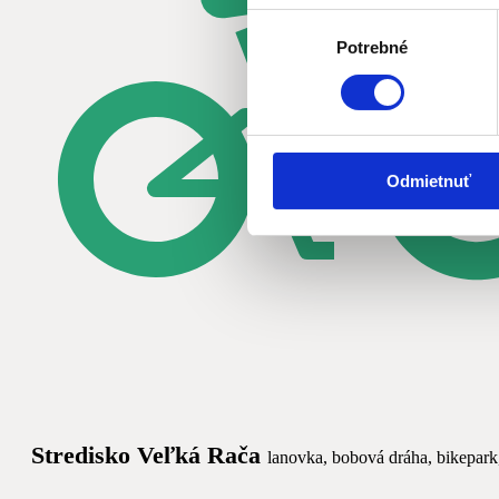
Výber
Potrebné
súhlasu
Odmietnuť
Stredisko Veľká Rača
lanovka, bobová dráha, bikepark