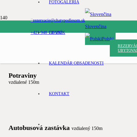
FOTOGALÉRIA
rezervacie@chatypodlesom.sk
Slovenčina
+421 948 110 202
CENNÍK
Polski
REZERVÁ
UBYTOVA
KALENDÁR OBSADENOSTI
Potraviny
vzdialené 150m
KONTAKT
Autobusová zastávka
vzdialený 150m